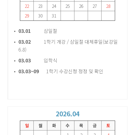
22
23
24
25
26
27
28
29
30
31
03.01
삼일절
03.02
1학기 개강 / 삼일절 대체휴일(보강일
6.8)
03.03
입학식
03.03~09
1학기 수강신청 정정 및 확인
2026.04
일
월
화
수
목
금
토